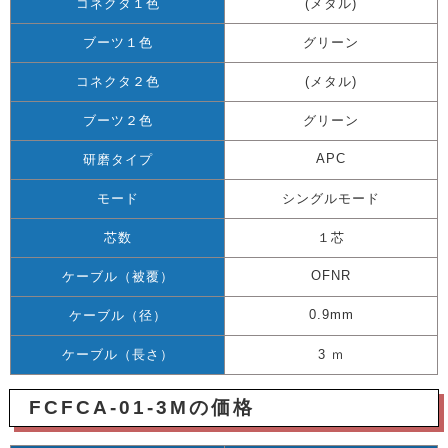
コネクタ１色
(メタル)
ブーツ１色
グリーン
コネクタ２色
(メタル)
ブーツ２色
グリーン
APC
研磨タイプ
モード
シングルモード
芯数
１芯
OFNR
ケーブル（被覆）
0.9mm
ケーブル（径）
ケーブル（長さ）
3 ｍ
FCFCA-01-3Mの価格