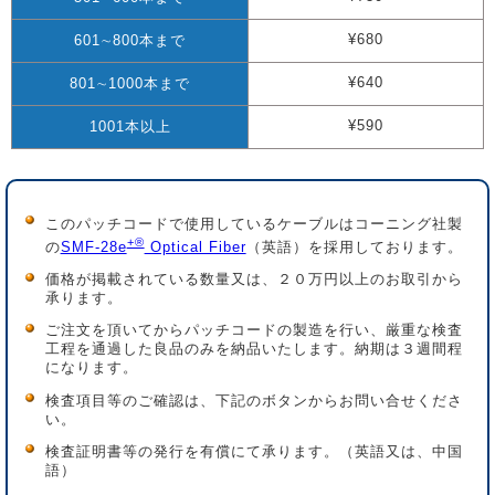
¥680
601∼800本まで
¥640
801∼1000本まで
¥590
1001本以上
このパッチコードで使用しているケーブルはコーニング社製
+®
の
SMF-28e
Optical Fiber
（英語）を採用しております。
価格が掲載されている数量又は、２０万円以上のお取引から
承ります。
ご注文を頂いてからパッチコードの製造を行い、厳重な検査
工程を通過した良品のみを納品いたします。納期は３週間程
になります。
検査項目等のご確認は、下記のボタンからお問い合せくださ
い。
検査証明書等の発行を有償にて承ります。（英語又は、中国
語）