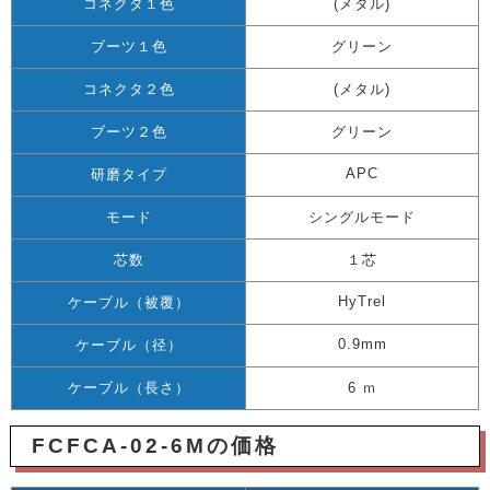
コネクタ１色
(メタル)
ブーツ１色
グリーン
コネクタ２色
(メタル)
ブーツ２色
グリーン
APC
研磨タイプ
モード
シングルモード
芯数
１芯
HyTrel
ケーブル（被覆）
0.9mm
ケーブル（径）
ケーブル（長さ）
6 ｍ
FCFCA-02-6Mの価格