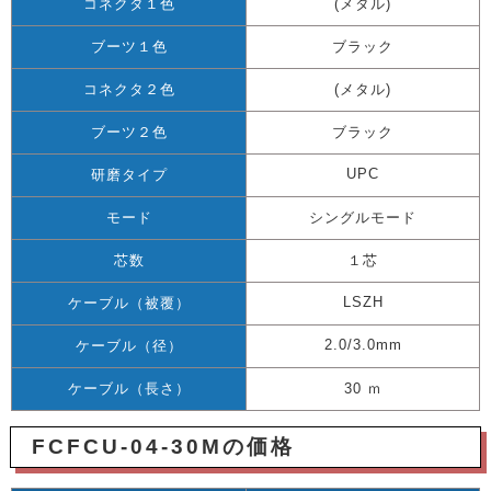
コネクタ１色
(メタル)
ブーツ１色
ブラック
コネクタ２色
(メタル)
ブーツ２色
ブラック
UPC
研磨タイプ
モード
シングルモード
芯数
１芯
LSZH
ケーブル（被覆）
2.0/3.0mm
ケーブル（径）
ケーブル（長さ）
30 ｍ
FCFCU-04-30Mの価格