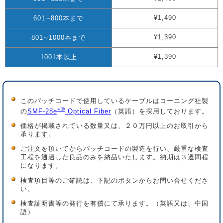
¥1,490
601∼800本まで
¥1,390
801∼1000本まで
¥1,390
1001本以上
このパッチコードで使用しているケーブルはコーニング社製
+®
の
SMF-28e
Optical Fiber
（英語）を採用しております。
価格が掲載されている数量又は、２０万円以上のお取引から
承ります。
ご注文を頂いてからパッチコードの製造を行い、厳重な検査
工程を通過した良品のみを納品いたします。納期は３週間程
になります。
検査項目等のご確認は、下記のボタンからお問い合せくださ
い。
検査証明書等の発行を有償にて承ります。（英語又は、中国
語）