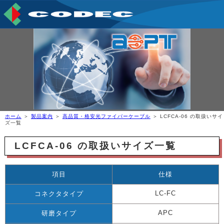
ホーム
＞
製品案内
＞
高品質・格安光ファイバーケーブル
＞ LCFCA-06 の取扱いサイ
ズ一覧
LCFCA-06 の取扱いサイズ一覧
項目
仕様
LC-FC
コネクタタイプ
APC
研磨タイプ