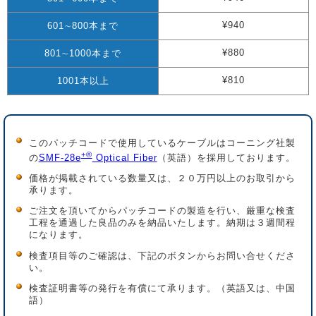
¥940
601∼800本まで
¥880
801∼1000本まで
¥810
1001本以上
このパッチコードで使用しているケーブルはコーニング社製
+®
の
SMF-28e
Optical Fiber
（英語）を採用しております。
価格が掲載されている数量又は、２０万円以上のお取引から
承ります。
ご注文を頂いてからパッチコードの製造を行い、厳重な検査
工程を通過した良品のみを納品いたします。納期は３週間程
になります。
検査項目等のご確認は、下記のボタンからお問い合せくださ
い。
検査証明書等の発行を有償にて承ります。（英語又は、中国
語）