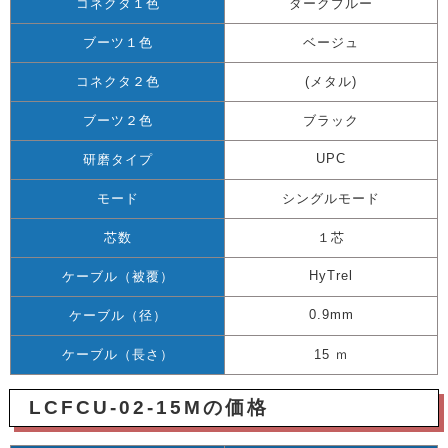
コネクタ１色
ダークブルー
ブーツ１色
ベージュ
コネクタ２色
(メタル)
ブーツ２色
ブラック
UPC
研磨タイプ
モード
シングルモード
芯数
１芯
HyTrel
ケーブル（被覆）
0.9mm
ケーブル（径）
ケーブル（長さ）
15 ｍ
LCFCU-02-15Mの価格