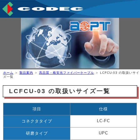
ホーム
＞
製品案内
＞
高品質・格安光ファイバーケーブル
＞ LCFCU-03 の取扱いサイ
ズ一覧
LCFCU-03 の取扱いサイズ一覧
項目
仕様
LC-FC
コネクタタイプ
UPC
研磨タイプ