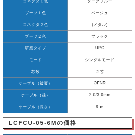
コネクタ１色
ダークブルー
ブーツ１色
ベージュ
コネクタ２色
(メタル)
ブーツ２色
ブラック
UPC
研磨タイプ
モード
シングルモード
芯数
２芯
OFNR
ケーブル（被覆）
2.0/3.0mm
ケーブル（径）
ケーブル（長さ）
6 ｍ
LCFCU-05-6Mの価格