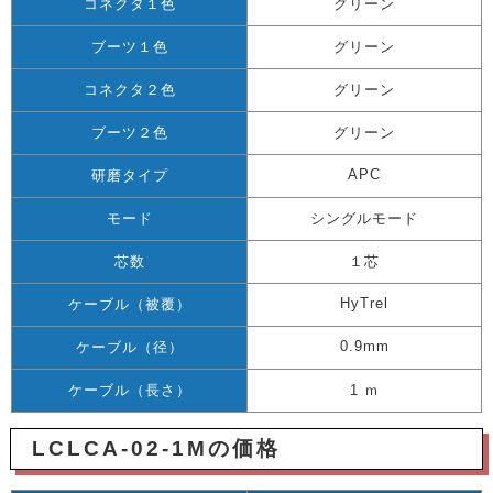
コネクタ１色
グリーン
ブーツ１色
グリーン
コネクタ２色
グリーン
ブーツ２色
グリーン
APC
研磨タイプ
モード
シングルモード
芯数
１芯
HyTrel
ケーブル（被覆）
0.9mm
ケーブル（径）
ケーブル（長さ）
1 ｍ
LCLCA-02-1Mの価格