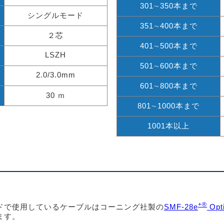
301∼350本まで
シングルモード
351∼400本まで
２芯
401∼500本まで
LSZH
501∼600本まで
2.0/3.0mm
601∼800本まで
30 ｍ
801∼1000本まで
1001本以上
+®
ドで使用しているケーブルはコーニング社製の
SMF-28e
Opti
ます。