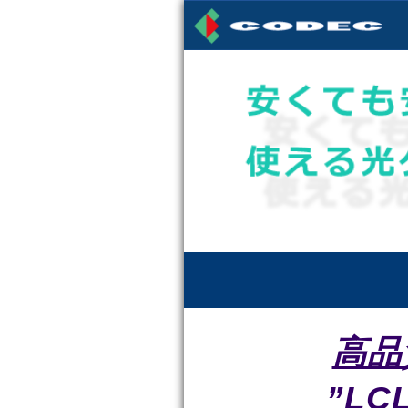
高品
”LC