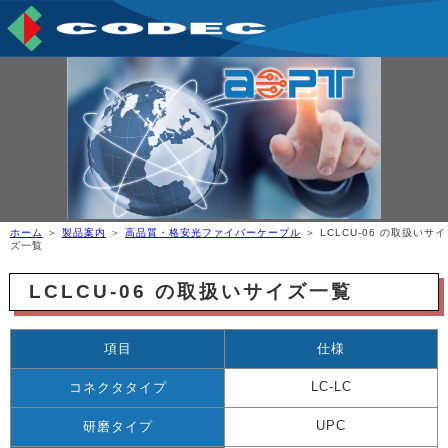
ホーム
＞
製品案内
＞
高品質・格安光ファイバーケーブル
＞ LCLCU-06 の取扱いサイ
ズ一覧
LCLCU-06 の取扱いサイズ一覧
項目
仕様
LC-LC
コネクタタイプ
UPC
研磨タイプ