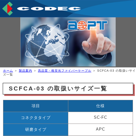
ホーム
＞
製品案内
＞
高品質・格安光ファイバーケーブル
＞ SCFCA-03 の取扱いサイ
ズ一覧
SCFCA-03 の取扱いサイズ一覧
項目
仕様
SC-FC
コネクタタイプ
APC
研磨タイプ