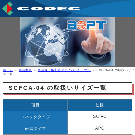
ホーム
＞
製品案内
＞
高品質・格安光ファイバーケーブル
＞ SCFCA-04 の取扱いサイ
ズ一覧
SCFCA-04 の取扱いサイズ一覧
項目
仕様
SC-FC
コネクタタイプ
APC
研磨タイプ