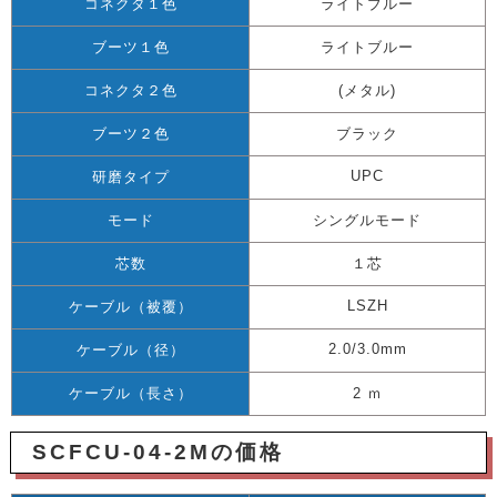
コネクタ１色
ライトブルー
ブーツ１色
ライトブルー
コネクタ２色
(メタル)
ブーツ２色
ブラック
UPC
研磨タイプ
モード
シングルモード
芯数
１芯
LSZH
ケーブル（被覆）
2.0/3.0mm
ケーブル（径）
ケーブル（長さ）
2 ｍ
SCFCU-04-2Mの価格