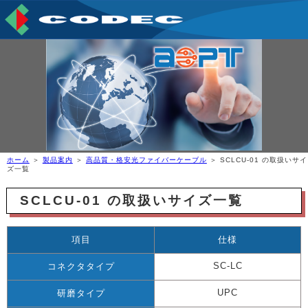
ホーム
＞
製品案内
＞
高品質・格安光ファイバーケーブル
＞ SCLCU-01 の取扱いサイ
ズ一覧
SCLCU-01 の取扱いサイズ一覧
項目
仕様
SC-LC
コネクタタイプ
UPC
研磨タイプ