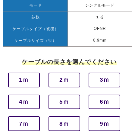
モード
シングルモード
芯数
１芯
OFNR
ケーブルタイプ（被覆）
0.9mm
ケーブルサイズ（径）
ケーブルの長さを選んでください
1ｍ
2ｍ
3ｍ
4ｍ
5ｍ
6ｍ
7ｍ
8ｍ
9ｍ