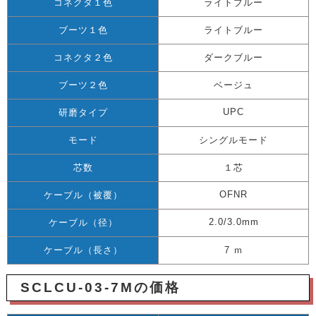
コネクタ１色
ライトブルー
ブーツ１色
ライトブルー
コネクタ２色
ダークブルー
ブーツ２色
ベージュ
UPC
研磨タイプ
モード
シングルモード
芯数
１芯
OFNR
ケーブル（被覆）
2.0/3.0mm
ケーブル（径）
ケーブル（長さ）
7 ｍ
SCLCU-03-7Mの価格