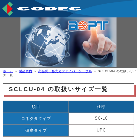
ホーム
＞
製品案内
＞
高品質・格安光ファイバーケーブル
＞ SCLCU-04 の取扱いサイ
ズ一覧
SCLCU-04 の取扱いサイズ一覧
項目
仕様
SC-LC
コネクタタイプ
UPC
研磨タイプ