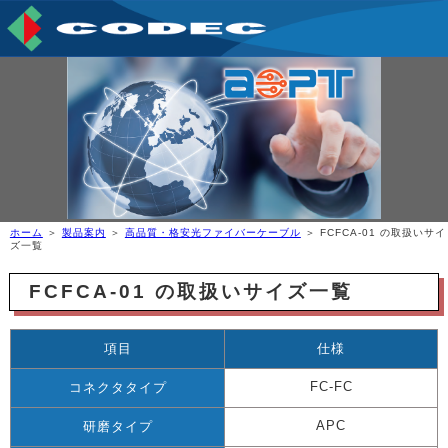
ホーム
＞
製品案内
＞
高品質・格安光ファイバーケーブル
＞ FCFCA-01 の取扱いサイ
ズ一覧
FCFCA-01 の取扱いサイズ一覧
項目
仕様
FC-FC
コネクタタイプ
APC
研磨タイプ