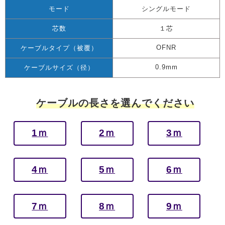
モード
シングルモード
芯数
１芯
OFNR
ケーブルタイプ（被覆）
0.9mm
ケーブルサイズ（径）
ケーブルの長さを選んでください
1ｍ
2ｍ
3ｍ
4ｍ
5ｍ
6ｍ
7ｍ
8ｍ
9ｍ