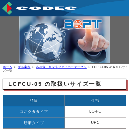
ホーム
＞
製品案内
＞
高品質・格安光ファイバーケーブル
＞ LCFCU-05 の取扱いサイ
ズ一覧
LCFCU-05 の取扱いサイズ一覧
項目
仕様
LC-FC
コネクタタイプ
UPC
研磨タイプ