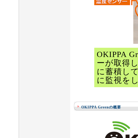
OKIPPA
ーが取得
に蓄積し
に監視を
OKIPPA Greenの概要