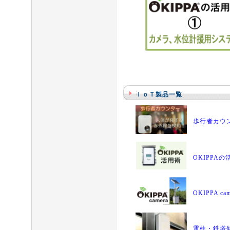
ＩｏＴ製品一覧
歩行者カウ
OKIPPAの
OKIPPA cam
電柱・鉄塔