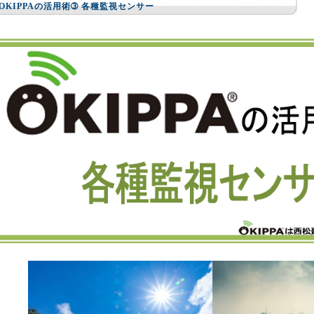
OKIPPAの活用術➂ 各種監視センサー