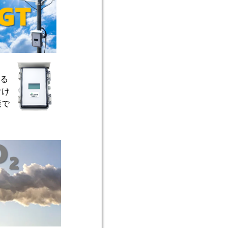
きる
付け
能で