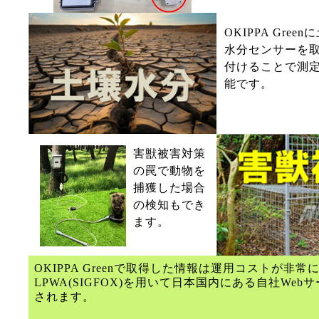
OKIPPA Green
水分センサーを
付けることで測
能です。
害獣被害対策
の罠で動物を
捕獲した場合
の検知もでき
ます。
OKIPPA Greenで取得した情報は運用コストが非常
LPWA(SIGFOX)を用いて日本国内にある自社Web
されます。