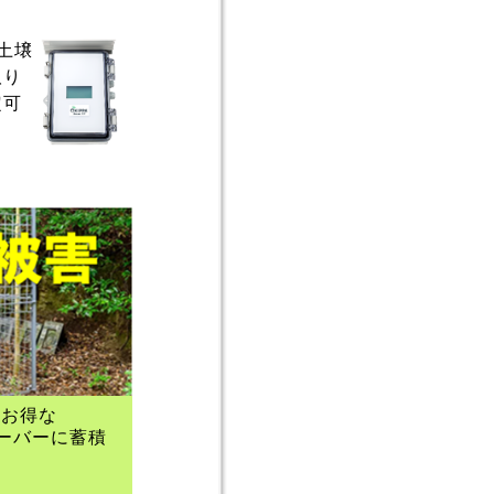
に土壌
取り
定可
にお得な
サーバーに蓄積